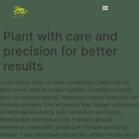
Plant with care and
precision for better
results
Lorem ipsum dolor sit amet, consectetur adipiscing elit.
Nam cursus diam id cursus interdum. Curabitur volutpat
dolor ac posuere sagittis. Maecenas tempor turpis nec nisl
molestie pharetra. Duis et tempus felis. Integer sodales est
sit amet sapien viverra, quis fermentum nunc luctus.
Pellentesque sed tempor sem. Praesent gravida
elementum malesuada. Vestibulum tristique commodo
semper. Fusce nibh turpis, iaculis sed semper luctus, porta